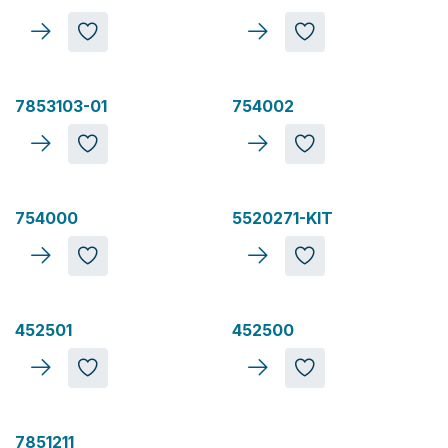
7853103-01
754002
754000
5520271-KIT
452501
452500
7851211