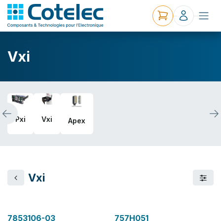
Vxi
Pxi
Vxi
Apex
Vxi
7853106-03
757H051