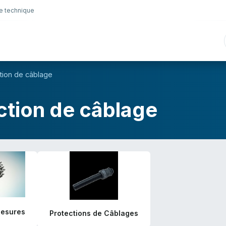
e technique
nique
Connectique
Lubrifiants
Sélection en lig
tion de câblage
ction de câblage
Mesures
Protections de Câblages