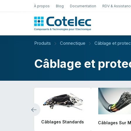
À propos
Blog
Documentation
RDV & Assistanc
Test Électro
Produits
Connectique
Câblage et protec
Câblage et prote
Câblages Standards
Câblages Sur 