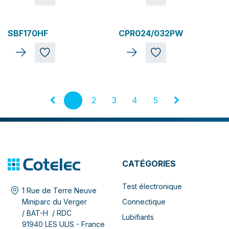
SBF170HF
CPR024/032PW
1
2
3
4
5
CATÉGORIES
Test électronique
1 Rue de Terre Neuve
Connectique
Miniparc du Verger
/ BAT-H / RDC
Lubifiants
91940 LES ULIS - France