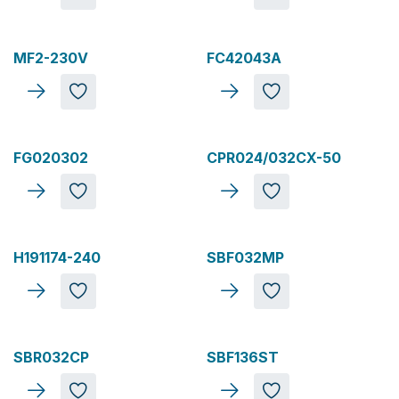
Nouveau
MF2-230V
FC42043A
FG020302
CPR024/032CX-50
H191174-240
SBF032MP
SBR032CP
SBF136ST