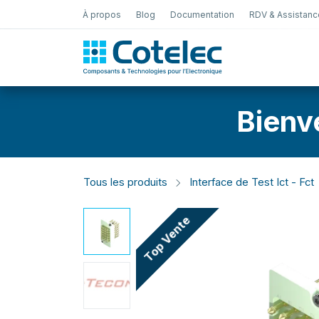
À propos
Blog
Documentation
RDV & Assistanc
Test Électro
Bienv
Tous les produits
Interface de Test Ict - Fct
Top Vente