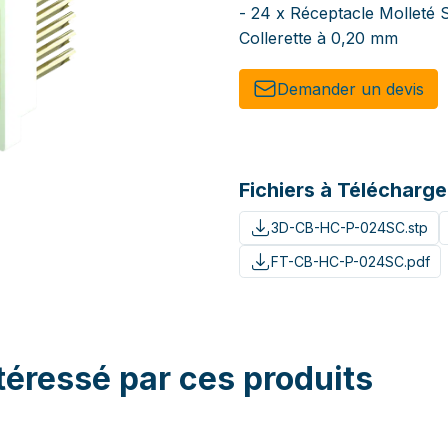
- 24 x Réceptacle Molleté S
Collerette à 0,20 mm
Demander un de​​vis​​
Fichiers à Télécharge
3D-CB-HC-P-024SC.stp
FT-CB-HC-P-024SC.pdf
téressé par ces produits