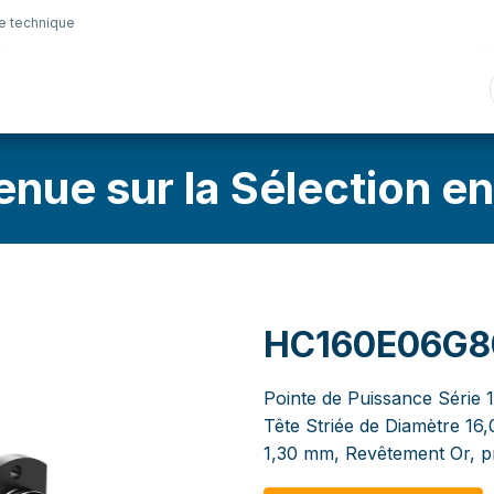
e technique
nique
Connectique
Lubrifiants
Sélection en lig
enue sur la Sélection en
HC160E06G8
Pointe de Puissance Série 1
Tête Striée de Diamètre 16
1,30 mm, Revêtement Or, p