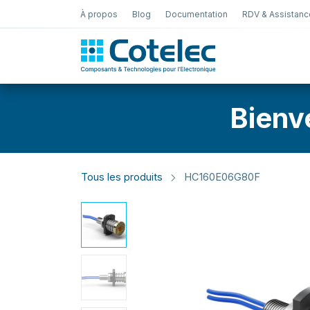
À propos
Blog
Documentation
RDV & Assistanc
Test Électro
Bienv
Tous les produits
HC160E06G80F