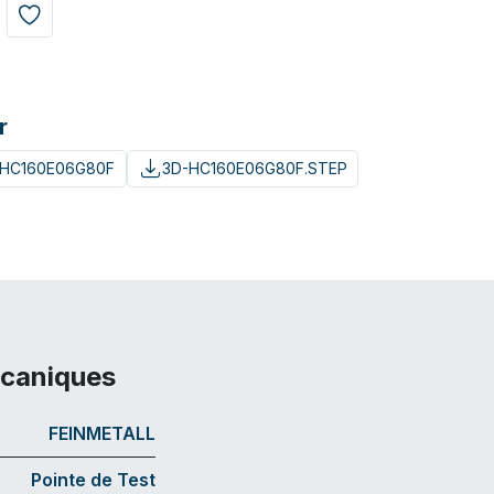
r
-HC160E06G80F
3D-HC160E06G80F.STEP
écaniques
FEINMETALL
Pointe de Test