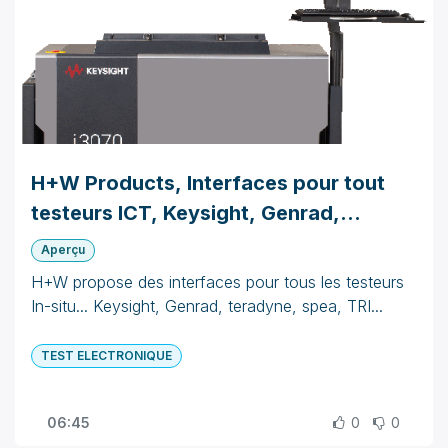
H+W Products, Interfaces pour tout
testeurs ICT, Keysight, Genrad,
teradyne, SPEA...
Aperçu
H+W propose des interfaces pour tous les testeurs
In-situ... Keysight, Genrad, teradyne, spea, TRI...
TEST ELECTRONIQUE
06:45
0
0