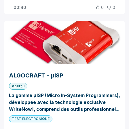
dispositifs, tels que des microcontrôleurs, des
00:40
0
0
mémoires et d'autres appareils programmables
de divers fabricants.
ALGOCRAFT - μISP
Aperçu
La gamme μISP (Micro In-System Programmers),
développée avec la technologie exclusive
WriteNow!, comprend des outils professionnels
destinés à la programmation et à l'évaluation de
TEST ELECTRONIQUE
dispositifs électroniques. Le μISP peut être