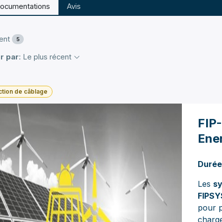
ocumentations
Avis
ent
5
r par
: Le plus récent
ction de câblage
FIP-
Ener
Durée
Les
sy
FIPS
pour p
charge