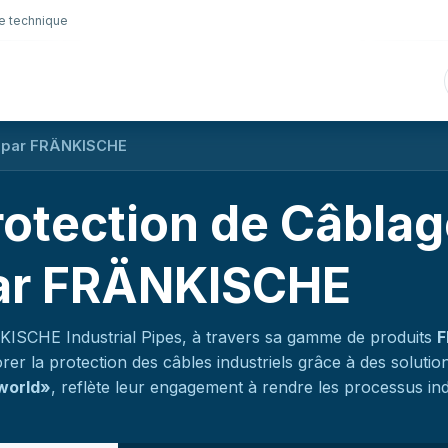
e technique
nique
Connectique
Lubrifiants
Sélection en lig
s par FRÄNKISCHE
rotection de Câbla
ar FRÄNKISCHE
ISCHE Industrial Pipes, à travers sa gamme de produits
F
rer la protection des câbles industriels grâce à des soluti
world
»
, reflète leur engagement à rendre les processus indu