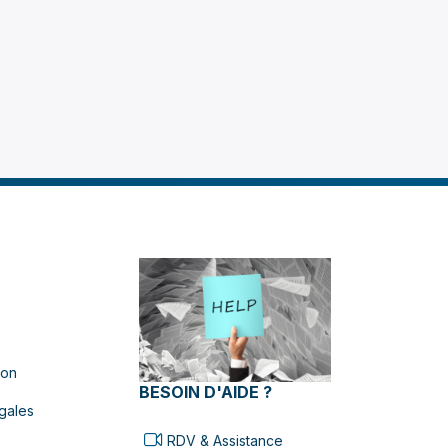
ues
s
.
ion
BESOIN D'AIDE ?
gales
RDV & Assistance