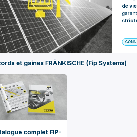
de vi
garant
strict
CONN
ords et gaines FRÄNKISCHE (Fip Systems)
talogue complet FIP-