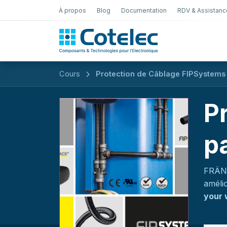
À propos
Blog
Documentation
RDV & Assistanc
Test Électro
Cours
Protection de Câblage FIPSystem
P
p
FRÄNK
amélio
your 