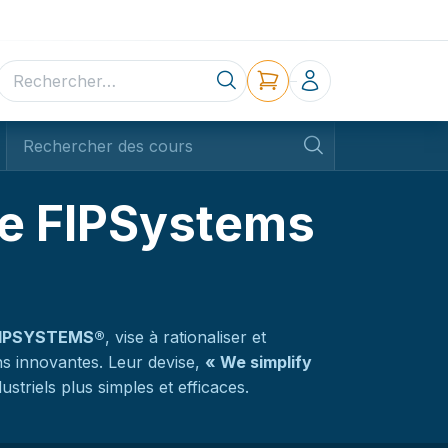
ne
Contact
ge FIPSystems
IPSYSTEMS®
, vise à rationaliser et
ons innovantes. Leur devise,
«
We simplify
striels plus simples et efficaces.