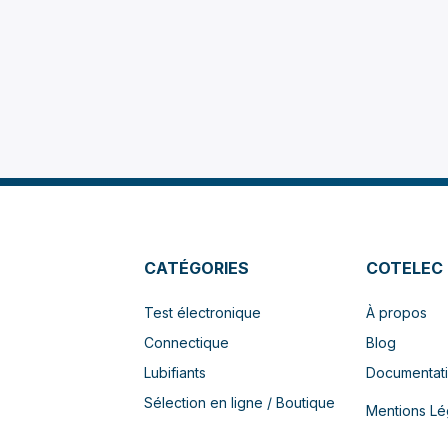
câbles
FIPSYSTEMS®
.
normes les plus strictes
environnements
mécaniq
matière de protection
et dynamiques extrême
endie
.
CATÉGORIES
COTELEC
Test électronique
À propos
Connectique
Blog
Lubifiants
Documentat
Sélection en ligne / Boutique
Mentions Lé