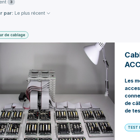
ent
3
r par
: Le plus récent
ur de cablage
Cab
ACC
Les
m
acces
conne
de câ
de tes
TEST 