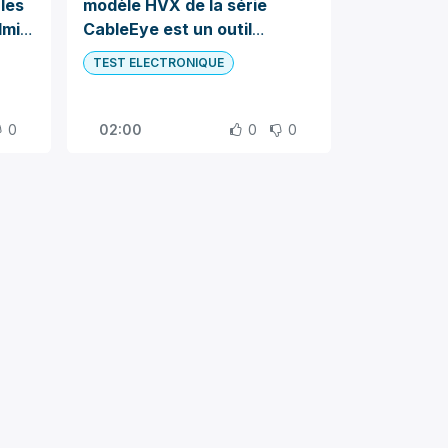
 les
modèle HVX de la série
dmi-
CableEye est un outil
robuste qui permet de
TEST ELECTRONIQUE
tester, vérifier et
diagnostiquer les câbles,
connecteurs et faisceaux
0
02:00
0
0
électriques.