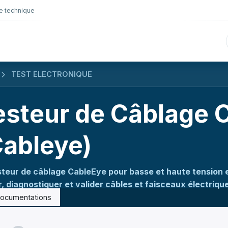
e technique
nique
Connectique
Lubrifiants
Sélection en lig
TEST ELECTRONIQUE
esteur de Câblage 
Cableye)
steur de câblage CableEye pour basse et haute tension e
r, diagnostiquer et valider câbles et faisceaux électriqu
ocumentations