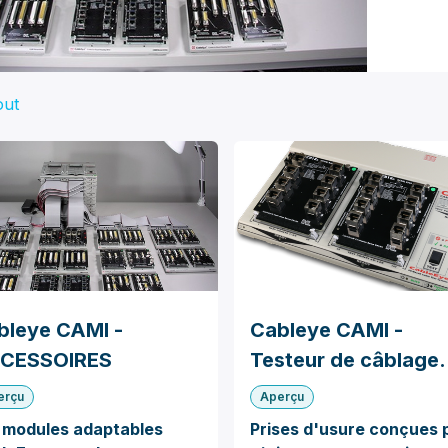
out
bleye CAMI -
Cableye CAMI -
CESSOIRES
Testeur de câblage
Basse Tension M4
erçu
Aperçu
s
modules adaptables
Prises d'usure conçues 