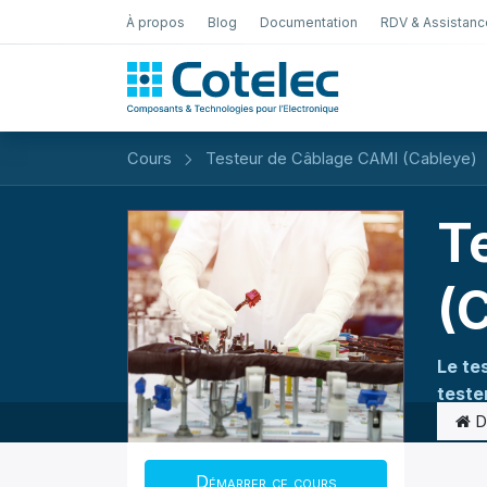
À propos
Blog
Documentation
RDV & Assistanc
Test Électro
Cours
Testeur de Câblage CAMI (Cableye)
T
(
Le te
teste
D
Démarrer ce cours