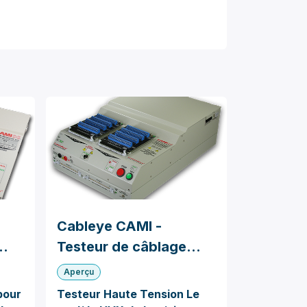
Cableye CAMI -
Testeur de câblage
Haute Tension HVX
Aperçu
pour
Testeur Haute Tension Le