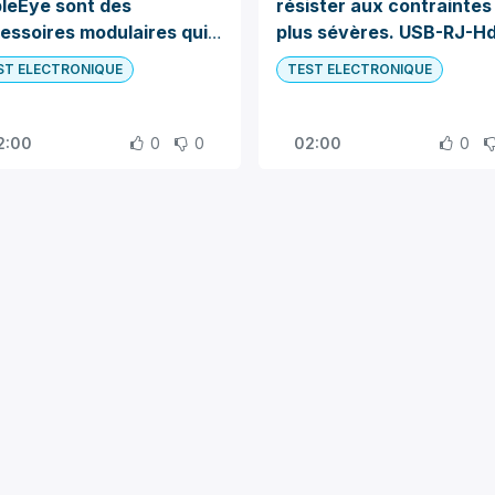
leEye
sont des
résister aux contraintes
essoires modulaires qui
plus sévères. USB-RJ-H
mettent de connecter
DC-Display port...
ST ELECTRONIQUE
TEST ELECTRONIQUE
ilement une grande
iété de câbles et de
necteurs au système de
2:00
0
0
02:00
0
t.