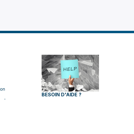
ion
BESOIN D'AIDE ?
gales
RDV & Assistance
technique
Formulaire de contact