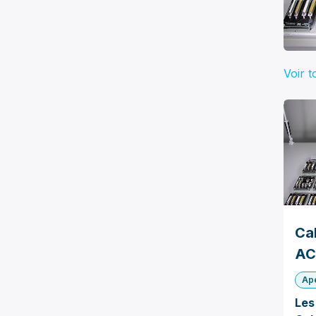
Voir t
Ca
AC
Ap
Le