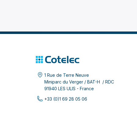
1 Rue de Terre Neuve
Miniparc du Verger / BAT-H / RDC
91940 LES ULIS - France
+33 (0)1 69 28 05 06
+33 (0)1 69 28 63 96
infos@cotelec.fr