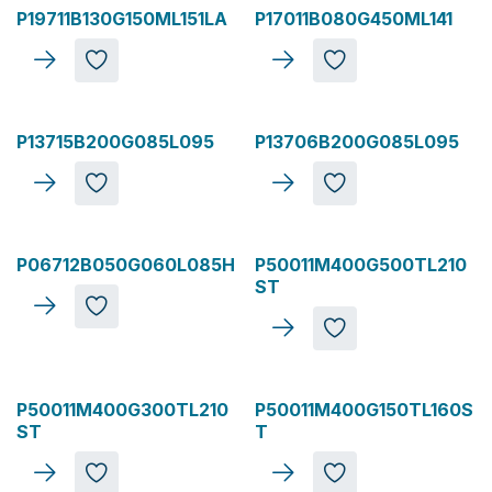
P19711B130G150ML151LA
P17011B080G450ML141
P13715B200G085L095
P13706B200G085L095
P06712B050G060L085H
P50011M400G500TL210
ST
P50011M400G300TL210
P50011M400G150TL160S
ST
T