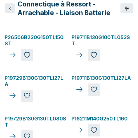
Connectique à Ressort -
Arrachable - Liaison Batterie
P26506B230G150TL150
P19711B130G100TL053S
ST
T
P19729B130G130TL127L
P19711B130G130TL127LA
A
Top Vente
P19729B130G130TL080S
P16211M140G250TL160
T