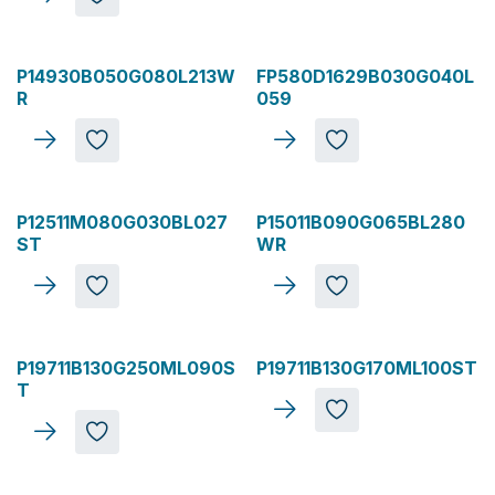
P14930B050G080L213W
FP580D1629B030G040L
R
059
P12511M080G030BL027
P15011B090G065BL280
ST
WR
P19711B130G250ML090S
P19711B130G170ML100ST
T