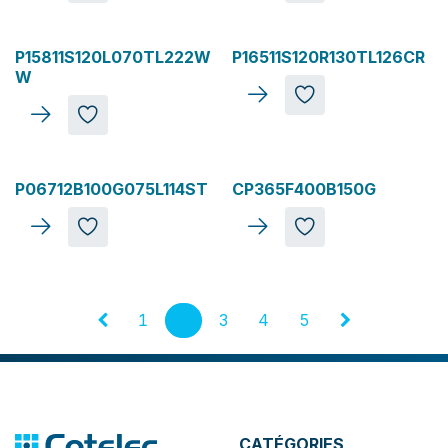
P15811S120L070TL222W
P16511S120R130TL126CR
W
P06712B100G075L114ST
CP365F400B150G
1
2
3
4
5
CATÉGORIES