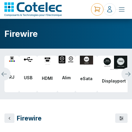
Firewire
RJ
USB
Alim
HDMI
eSata
Displayport
Firewire