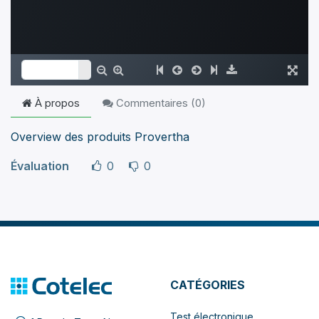
À propos
Commentaires (
0
)
Overview des produits Provertha
Évaluation
0
0
CATÉGORIES
Test électronique